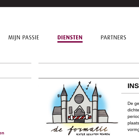
MIJN
DIENSTEN
PARTNERS
PASSIE
IN
De ge
dicht
perio
plaat
vormg
en