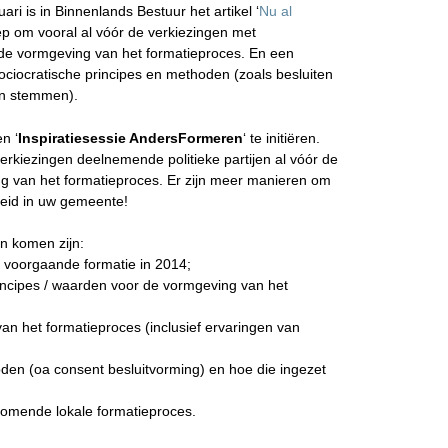
uari is in Binnenlands Bestuur het artikel ‘
Nu al
ep om vooral al vóór de verkiezingen met
 de vormgeving van het formatieproces. En een
ociocratische principes en methoden (zoals besluiten
an stemmen).
n ‘
Inspiratiesessie AndersFormeren
‘ te initiëren.
verkiezingen deelnemende politieke partijen al vóór de
g van het formatieproces. Er zijn meer manieren om
eid in uw gemeente!
n komen zijn:
e voorgaande formatie in 2014;
rincipes / waarden voor de vormgeving van het
an het formatieproces (inclusief ervaringen van
oden (oa consent besluitvorming) en hoe die ingezet
komende lokale formatieproces.